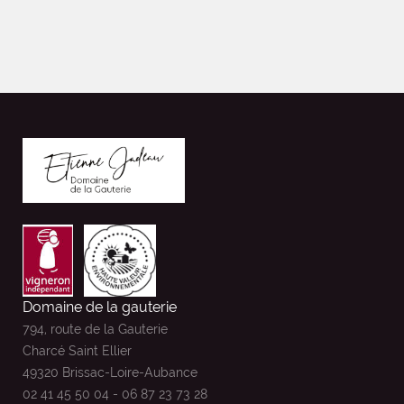
KUNDIVIDO 2025
Domaine de la gauterie
794, route de la Gauterie
Charcé Saint Ellier
49320 Brissac-Loire-Aubance
02 41 45 50 04 - 06 87 23 73 28